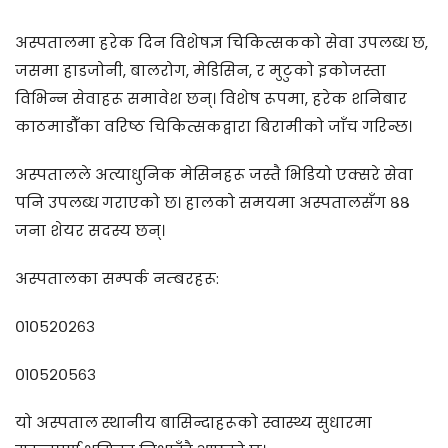
अस्पतालमा हरेक दिन विशेषज्ञ चिकित्सकको सेवा उपलब्ध छ,
जसमा हाडजोनी, बालरोग, मेडिसिन, र मुटुको इकोजस्ता
विभिन्न सेवाहरू समावेश छन्। विशेष रूपमा, हरेक शनिबार
काठमाडौँका वरिष्ठ चिकित्सकद्वारा बिरामीको जाँच गरिन्छ।
अस्पतालले अत्याधुनिक मेसिनहरू जस्तै भिडियो एक्सरे सेवा
पनि उपलब्ध गराएको छ। हालको समयमा अस्पतालसँग ८८
जना शेयर सदस्य छन्।
अस्पतालका सम्पर्क नम्बरहरू:
०१०५२०२६३
०१०५२०५६३
यो अस्पताल स्थानीय बासिन्दाहरूको स्वास्थ्य सुधारमा